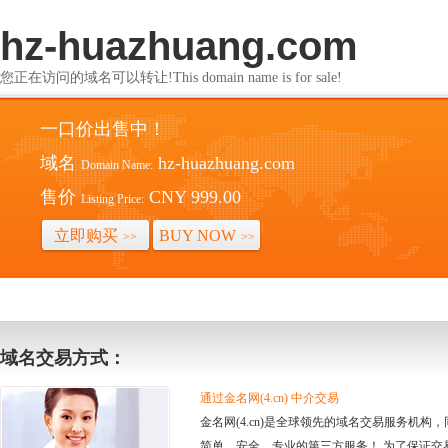
hz-huazhuang.com
您正在访问的域名可以转让!This domain name is for sale!
一口价出售中！
域名
hz-huazhuang.com
Domain Name:
售价
CNY 999.00
Listing Price:
立即购买
BUY NOW
>>
>>
域名交易方式：
通过金名网(4.cn) 中介交易
金名网(4.cn)是全球领先的域名交易服务机
简单、安全、专业的第三方服务！ 为了保证交