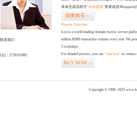
具体交易流程可
“点击这里”
查看或咨询support@
我要购买
>>
Process Overview:
4.cn is a world leading domain escrow service plat
million RMB transaction volume every year. We promi
联系我们
5 workdays.
For detailed process, you can
“visit here”
or contact
QQ：2726103981
BUY NOW
>>
Copyright © 1998 -2025 www.hz